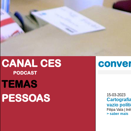
CANAL CES
conver
PODCAST
TEMAS
PESSOAS
15-03-20
Cartografi
vazio polít
Filipa Vala
|
In
> saber mais