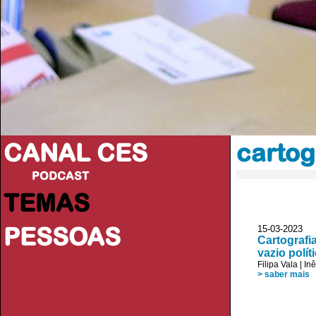
CANAL CES
cartog
PODCAST
TEMAS
PESSOAS
15-03-20
Cartografi
vazio polít
Filipa Vala
|
In
> saber mais