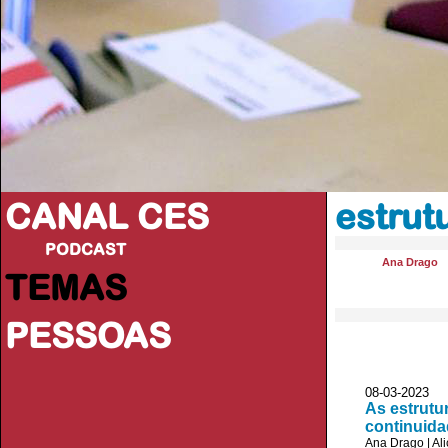
CANAL CES
estrut
PODCAST
Ana Drago
TEMAS
PESSOAS
08-03-20
As estrutu
continuida
Ana Drago
|
Al