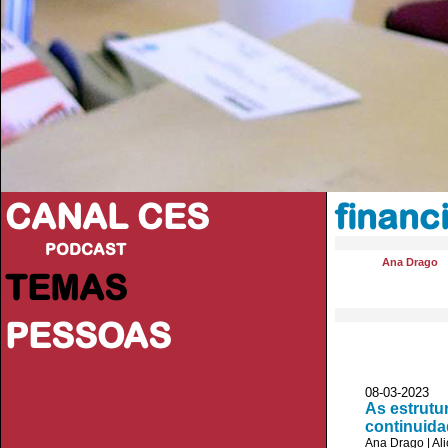
CANAL CES
financ
PODCAST
Ana Drago
TEMAS
PESSOAS
08-03-20
As estrutu
continuida
Ana Drago
|
Al