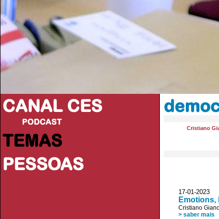
CANAL CES
democr
PODCAST
Cristiano Gi
TEMAS
PESSOAS
17-01-20
Emotions, 
Cristiano Giano
> saber mais