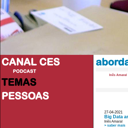
CANAL CES
abord
PODCAST
Inês Amaral
TEMAS
PESSOAS
27-04-20
Big Data a
Inês Amaral
> saber mais