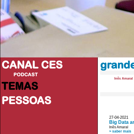
CANAL CES
grand
PODCAST
Inês Amaral
TEMAS
PESSOAS
27-04-20
Big Data a
Inês Amaral
> saber mais