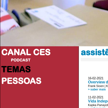
CANAL CES
assist
PODCAST
TEMAS
PESSOAS
16-02-20
Overview 
Frank Sioen
|
K
> saber mais
11-02-20
Vida Indep
Kapka Panayo