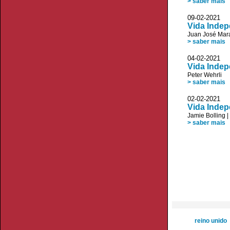
> saber mais
09-02-20
Vida Indep
Juan José Mar
> saber mais
04-02-20
Vida Indep
Peter Wehrli
> saber mais
02-02-20
Vida Indep
Jamie Bolling
|
> saber mais
reino unido