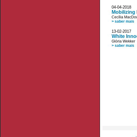
04-04-20
Mobilizing
Cecília MacDo
> saber mais
13-02-20
White Inno
Glória Wekker
> saber mais