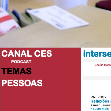
CANAL CES
inters
PODCAST
Cecília Mac
TEMAS
PESSOAS
29-10-20
Reflexões 
Kareen Terenz
> saber mais