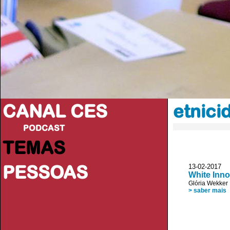
CANAL CES
etnici
PODCAST
TEMAS
PESSOAS
13-02-20
White Inn
Glória Wekker
> saber mais