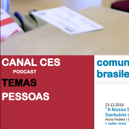
CANAL CES
comun
brasile
PODCAST
TEMAS
PESSOAS
13-12-20
"A Nossa S
Santuário 
Anna Fedele
|
> saber mais