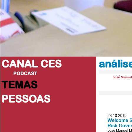
CANAL CES
anális
PODCAST
José Manue
TEMAS
PESSOAS
28-10-20
Welcome Se
Risk Gover
José Manuel 