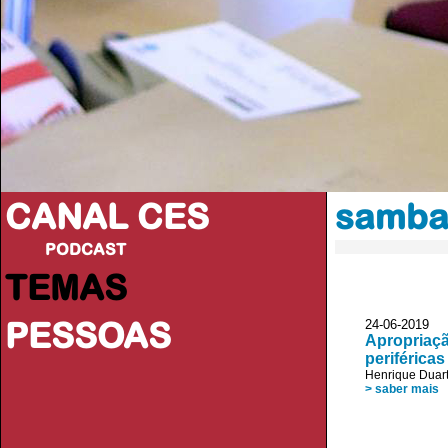
CANAL CES
samb
PODCAST
TEMAS
PESSOAS
24-06-20
Apropriaçã
periféricas
Henrique Duar
> saber mais