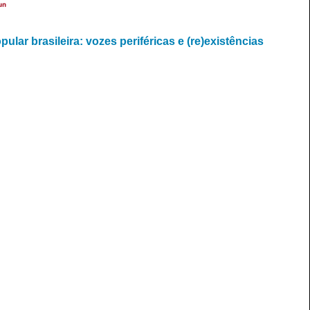
un
ar brasileira: vozes periféricas e (re)existências