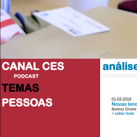
CANAL CES
análise
PODCAST
TEMAS
PESSOAS
01-03-20
Novas tend
Bartosz Groele
> saber mais