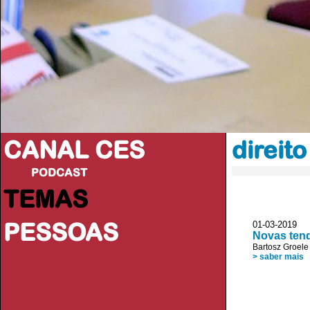
CANAL CES
direit
PODCAST
TEMAS
PESSOAS
01-03-20
Novas tend
Bartosz Groele
> saber mais