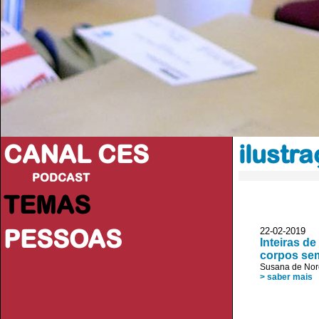
CANAL CES
ilustr
PODCAST
TEMAS
PESSOAS
22-02-20
Inteiras de
corpos se
Susana de No
> saber mais