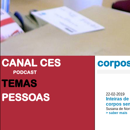
CANAL CES
corpo
PODCAST
TEMAS
PESSOAS
22-02-20
Inteiras de
corpos se
Susana de No
> saber mais