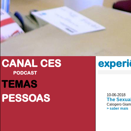
CANAL CES
experi
PODCAST
TEMAS
PESSOAS
10-06-20
The Sexual
Calogero Giam
> saber mais