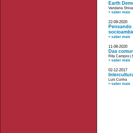
Earth Demo
Vandana Shiva
> saber mais
22-09-20
Pensando 
socioambi
> saber mais
11-08-20
Das comuni
Rita Campos
|
> saber mais
02-12-20
Intercultu
Luis Cunha
> saber mais