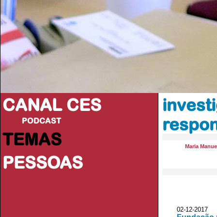
CANAL CES
invest
respon
PODCAST
TEMAS
Maria Manue
PESSOAS
02-12-20