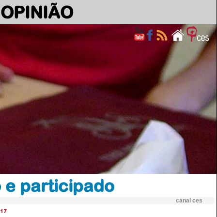
OPINIÃO
 e participado
canal ces
17