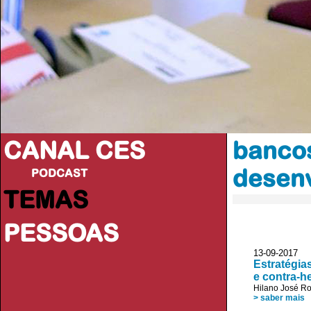
CANAL CES
bancos
desen
PODCAST
TEMAS
PESSOAS
13-09-20
Estratégia
e contra-h
Hilano José R
> saber mais