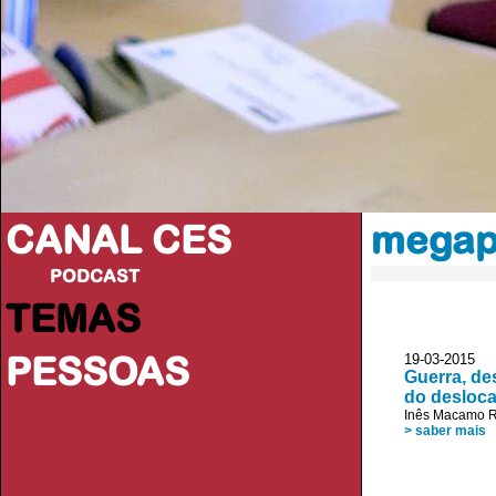
CANAL CES
megap
PODCAST
TEMAS
PESSOAS
19-03-20
Guerra, de
do desloc
Inês Macamo 
> saber mais