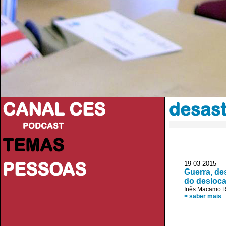
CANAL CES
desast
PODCAST
TEMAS
PESSOAS
19-03-20
Guerra, de
do desloc
Inês Macamo 
> saber mais