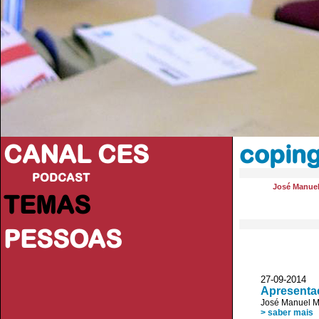
CANAL CES
copin
PODCAST
José Manue
TEMAS
PESSOAS
27-09-20
Apresenta
José Manuel 
> saber mais