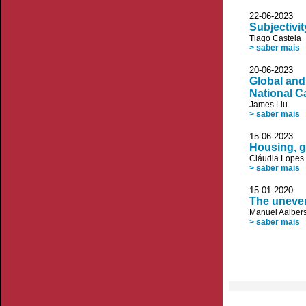
22-06-20
Subjectivi
Tiago Castela
> saber mais
20-06-20
Global and
National C
James Liu
> saber mais
15-06-20
Housing, g
Cláudia Lopes
> saber mais
15-01-20
The uneven
Manuel Aalber
> saber mais