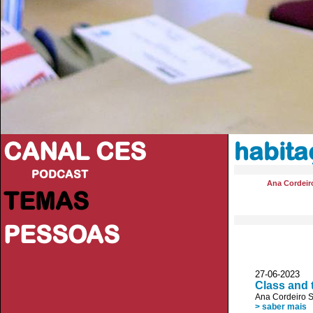
CANAL CES
habita
PODCAST
Ana Cordeir
TEMAS
PESSOAS
27-06-20
Class and 
Ana Cordeiro 
> saber mais