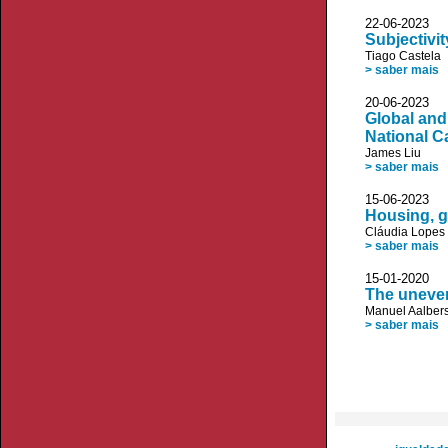
22-06-20
Subjectivi
Tiago Castela
> saber mais
20-06-20
Global and
National C
James Liu
> saber mais
15-06-20
Housing, g
Cláudia Lopes
> saber mais
15-01-20
The uneven
Manuel Aalber
> saber mais