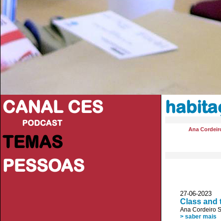
CANAL CES
habita
PODCAST
Ana Cordeir
TEMAS
PESSOAS
27-06-20
Class and 
Ana Cordeiro 
> saber mais