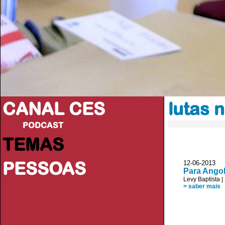
CANAL CES
lutas 
PODCAST
TEMAS
PESSOAS
12-06-20
Para Angol
Levy Baptista
|
> saber mais