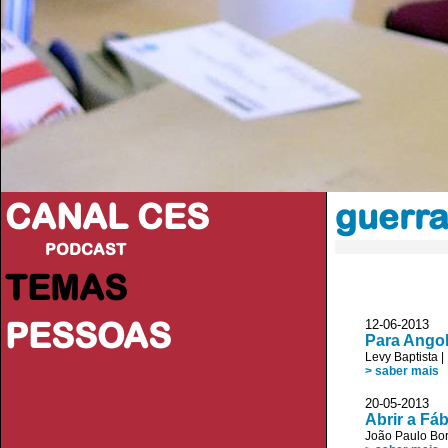
CANAL CES
guerra
PODCAST
TEMAS
PESSOAS
12-06-20
Para Angol
Levy Baptista
|
> saber mais
20-05-20
Abrir a Fá
João Paulo Bo