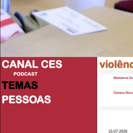
CANAL CES
violên
PODCAST
Madalena Du
TEMAS
Tatiana Mou
PESSOAS
15-07-20