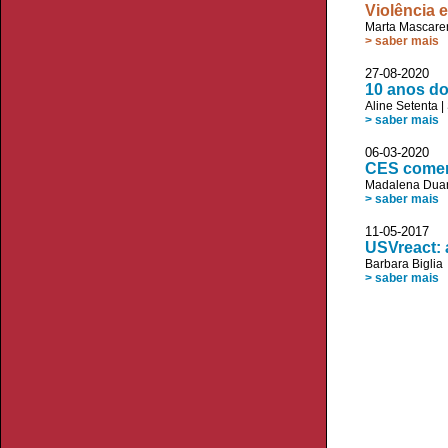
Violência 
Marta Mascare
> saber mais
27-08-20
10 anos d
Aline Setenta
|
> saber mais
06-03-20
CES comem
Madalena Duar
> saber mais
11-05-20
USVreact: 
Barbara Biglia
> saber mais