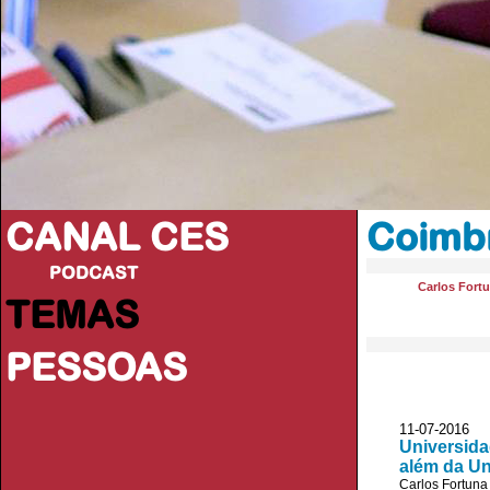
CANAL CES
Coimb
PODCAST
Carlos Fort
TEMAS
PESSOAS
11-07-20
Universida
além da Un
Carlos Fortuna