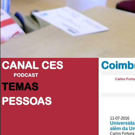
CANAL CES
Coimb
PODCAST
Carlos Fort
TEMAS
PESSOAS
11-07-20
Universida
além da Un
Carlos Fortuna