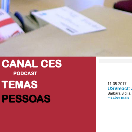
CANAL CES
PODCAST
TEMAS
11-05-20
USVreact: 
Barbara Biglia
PESSOAS
> saber mais