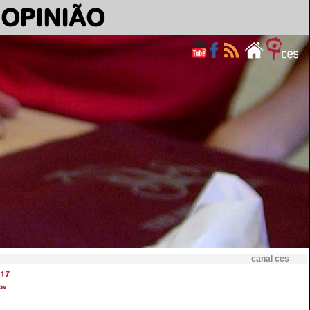
OPINIÃO
canal ces
17
ov