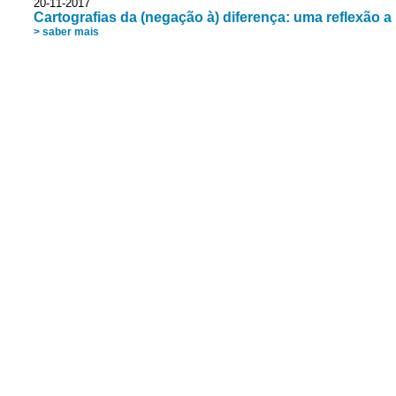
20-11-2017
Cartografias da (negação à) diferença: uma reflexão 
> saber mais