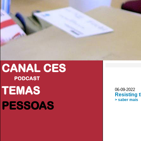
CANAL CES
PODCAST
TEMAS
06-09-20
Resisting 
> saber mais
PESSOAS