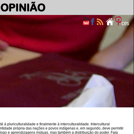
OPINIÃO
 à pluriculturalidade e finalmente à interculturalidade. Intercultural
identidade própria das nações e povos indígenas e, em segundo, deve permitir
logo e aprendizagens mútuas, mas também a distribuição do poder. Fala