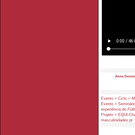
Anna Donov
Evento > Ciclo > 
Evento > Seminário
experiência do
Fút
Projeto > EQUI-Ch
masculinidades.pt