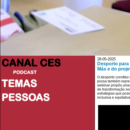
CANAL CES
28-05-2025
Desporto para 
Más e do proj
PODCAST
O desporto constitui
TEMAS
possa também repres
webinar propôs uma 
de transformação soc
PESSOAS
estratégias que pos
inclusiva e equitativa