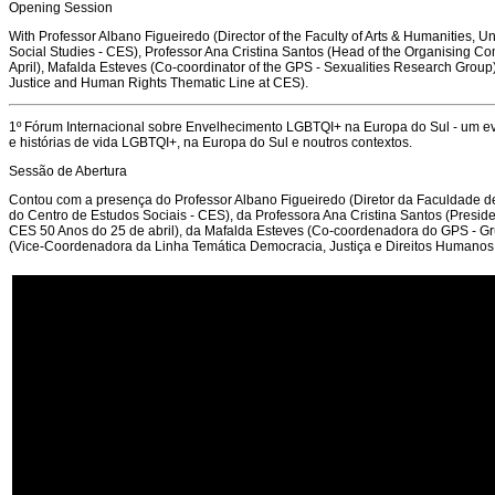
Opening Session
With Professor Albano Figueiredo (Director of the Faculty of Arts & Humanities, Un
Social Studies - CES), Professor Ana Cristina Santos (Head of the Organising Co
April), Mafalda Esteves (Co-coordinator of the GPS - Sexualities Research Group
Justice and Human Rights Thematic Line at CES).
1º Fórum Internacional sobre Envelhecimento LGBTQI+ na Europa do Sul - um ev
e histórias de vida LGBTQI+, na Europa do Sul e noutros contextos.
Sessão de Abertura
Contou com a presença do Professor Albano Figueiredo (Diretor da Faculdade de
do Centro de Estudos Sociais - CES), da Professora Ana Cristina Santos (Presi
CES 50 Anos do 25 de abril), da Mafalda Esteves (Co-coordenadora do GPS - G
(Vice-Coordenadora da Linha Temática Democracia, Justiça e Direitos Humanos