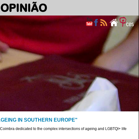
OPINIÃO
TI+ AGEING IN SOUTHERN EUROPE"
 Coimbra dedicated to the complex intersections of ageing and LGBTQI+ life