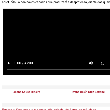
aprofundou ainda novos cenários que produzem a desproteção, diante dos quais 
Joana Sousa Ribeiro
Ivana Belén Ruiz Estramil
Evento > Seminário > A construção colonial da figura do refugiado