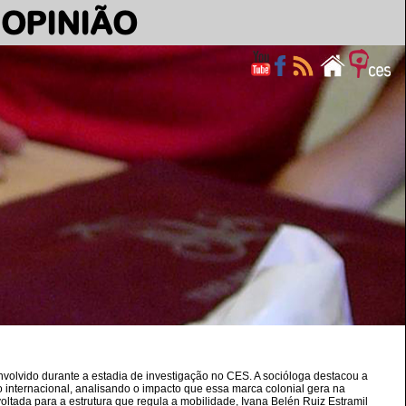
OPINIÃO
nvolvido durante a estadia de investigação no CES. A socióloga destacou a
 internacional, analisando o impacto que essa marca colonial gera na
voltada para a estrutura que regula a mobilidade, Ivana Belén Ruiz Estramil