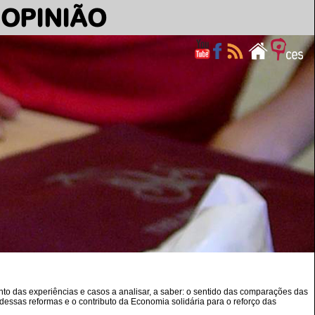
OPINIÃO
 das experiências e casos a analisar, a saber: o sentido das comparações das
dessas reformas e o contributo da Economia solidária para o reforço das