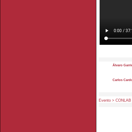
Álvaro Garri
Carlos Card
Evento > CONLAB | 