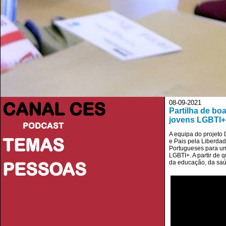
CANAL CES
08-09-2021
Partilha de bo
jovens LGBTI+
PODCAST
A equipa do projeto
TEMAS
e Pais pela Liberda
Portugueses para um
LGBTI+. A partir de 
PESSOAS
da educação, da saú