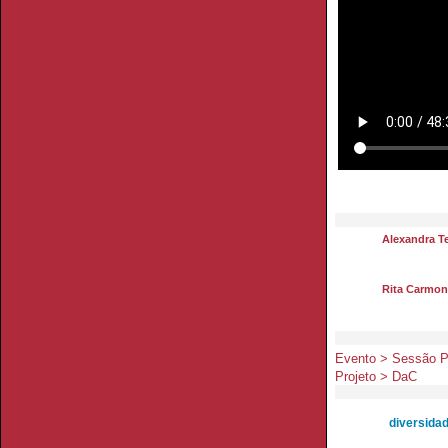
Alexandra Te
Rita Carmon
Evento > Sessão Pú
Projeto > DaC
diversidad