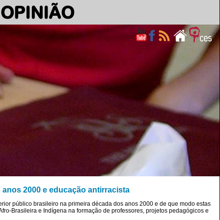
OPINIÃO
 anos 2000 e educação antirracista
rior público brasileiro na primeira década dos anos 2000 e de que modo estas
Afro-Brasileira e Indígena na formação de professores, projetos pedagógicos e