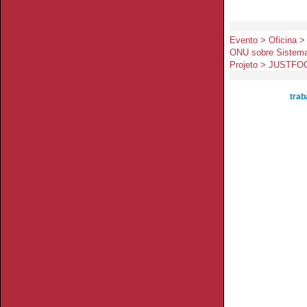
Evento > Oficina >
ONU sobre Sistema
Projeto > JUSTFO
trab