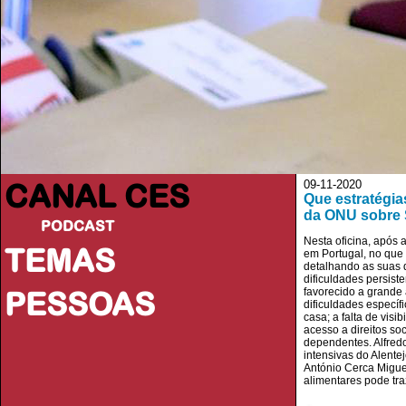
CANAL CES
09-11-2020
Que estratégia
da ONU sobre 
PODCAST
Nesta oficina, após
TEMAS
em Portugal, no que 
detalhando as suas d
dificuldades persist
PESSOAS
favorecido a grande 
dificuldades específ
casa; a falta de vis
acesso a direitos so
dependentes. Alfred
intensivas do Alente
António Cerca Migue
alimentares pode tra