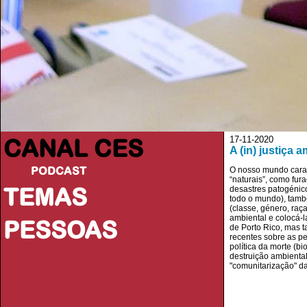
CANAL CES
17-11-2020
A (in) justiça 
PODCAST
O nosso mundo carac
“naturais”, como fur
TEMAS
desastres patogénic
todo o mundo), tamb
(classe, género, raç
ambiental e colocá-
PESSOAS
de Porto Rico, mas 
recentes sobre as per
política da morte (b
destruição ambienta
"comunitarização" da 