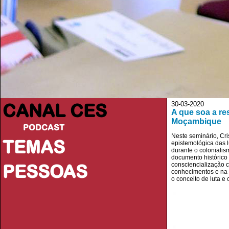
CANAL CES
30-03-2020
A que soa a re
Moçambique
PODCAST
Neste seminário, Cr
TEMAS
epistemológica das l
durante o coloniali
documento histórico
PESSOAS
consciencialização c
conhecimentos e na c
o conceito de luta e