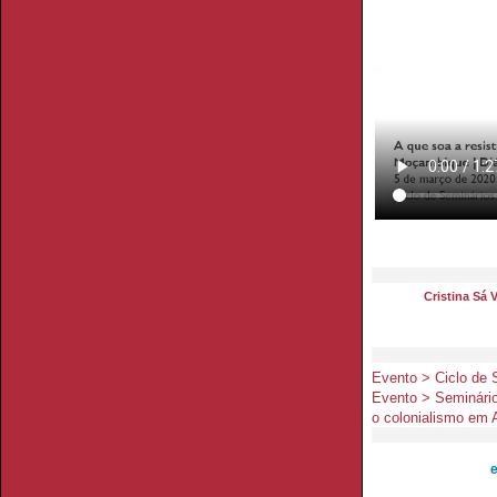
Cristina Sá 
Evento > Ciclo de 
Evento > Seminário
o colonialismo em
e