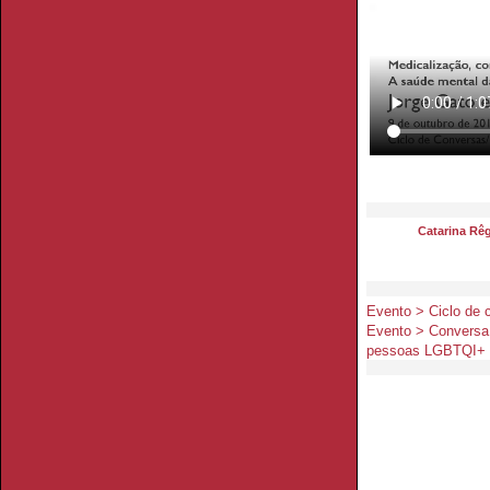
Catarina Rê
Evento > Ciclo de 
Evento > Conversa 
pessoas LGBTQI+ 