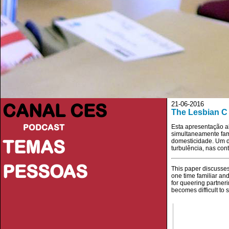
CANAL CES
21-06-2016
The Lesbian C 
PODCAST
Esta apresentação a
simultaneamente fami
TEMAS
domesticidade. Um de
turbulência, nas cont
PESSOAS
This paper discusses
one time familiar and
for queering partneri
becomes difficult to 