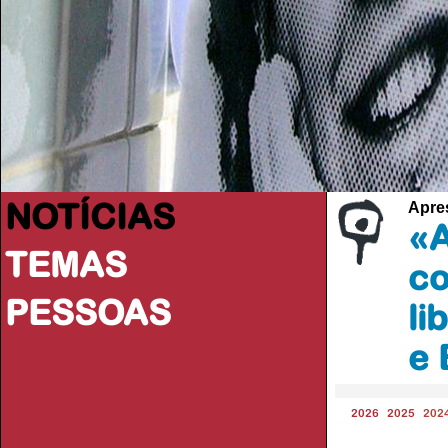
NOTÍCIAS
Apres
«A
TEMAS
co
PESSOAS
li
e 
2026
2025
202